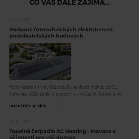
CO VÁS DÁLE ZAJÍMÁ...
05. 08. 2024
Podpora fotovoltaických elektráren na
podnikatelských budovách
Podnikatelé a firmy bez rozdílu velikosti mohou od 31.
července 2024 žádat o podporu na výstavbu fotovoltaiky.
DOZVĚDĚT SE VÍCE
21. 11. 2023
Tepelná čerpadla AC Heating – Inovace v
účinnosti pro váš domov