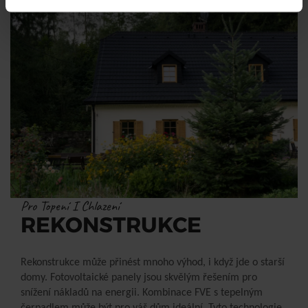
Pro Topení I Chlazení
REKONSTRUKCE
Rekonstrukce může přinést mnoho výhod, i když jde o starší
domy. Fotovoltaické panely jsou skvělým řešením pro
snížení nákladů na energii. Kombinace FVE s tepelným
čerpadlem může být pro váš dům ideální. Tyto technologie