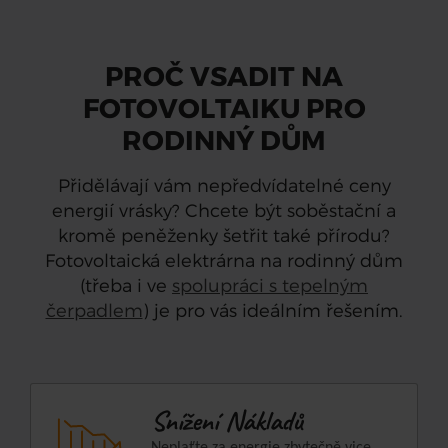
PROČ VSADIT NA
FOTOVOLTAIKU PRO
RODINNÝ DŮM
Přidělávají vám nepředvídatelné ceny
energií vrásky? Chcete být soběstační a
kromě peněženky šetřit také přírodu?
Fotovoltaická elektrárna na rodinný dům
(třeba i ve
spolupráci s tepelným
čerpadlem
) je pro vás ideálním řešením.
Snížení Nákladů
Neplaťte za energie zbytečně vice,