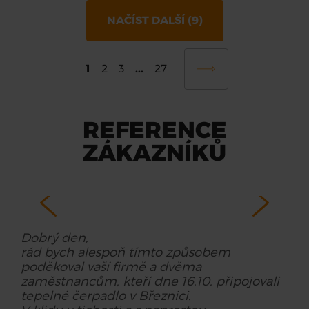
NAČÍST DALŠÍ (9)
1
...
2
3
27
REFERENCE
ZÁKAZNÍKŮ
 v
Dobrý den,
„Sp
rád bych alespoň tímto způsobem
Hea
droj
poděkoval vaší firmě a dvěma
spo
zaměstnancům, kteří dne 16.10. připojovali
rea
tepelné čerpadlo v Březnici.
při