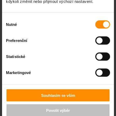
kdykoli změnit nebo přijmout výchozí nastavení.
VÍCE INFORMACÍ
Výběr
Nutné
souhlasu
Preferenční
Statistické
Marketingové
Souhlasím se vším
Tepelná čerpadla BD Jahodová
Povolit výběr