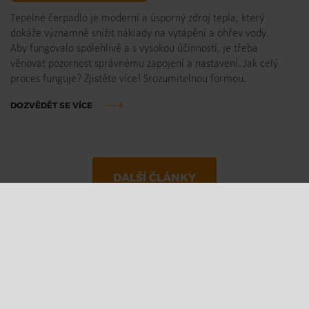
Tepelné čerpadlo je moderní a úsporný zdroj tepla, který
dokáže významně snížit náklady na vytápění a ohřev vody.
Aby fungovalo spolehlivě a s vysokou účinností, je třeba
věnovat pozornost správnému zapojení a nastavení. Jak celý
proces funguje? Zjistěte více! Srozumitelnou formou.
DOZVĚDĚT SE VÍCE
DALŠÍ ČLÁNKY