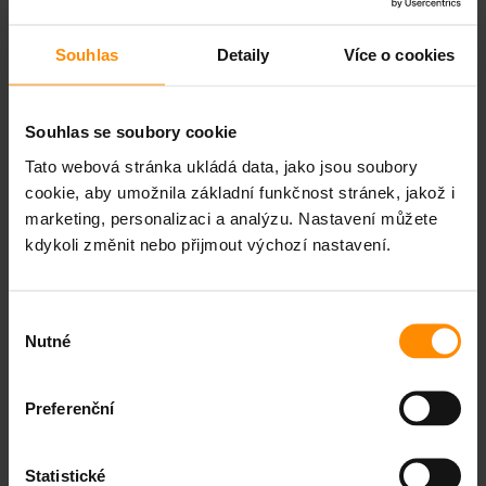
základě předpovědi počasí to
automaticky umí předtopit dům
Souhlas
Detaily
Více o cookies
o definovanou teplotu (stejně tak
může fungovat i v létě s
Souhlas se soubory cookie
chlazením)
Tato webová stránka ukládá data, jako jsou soubory
cookie, aby umožnila základní funkčnost stránek, jakož i
Naše navrhovaná řešení jsou vždy po
marketing, personalizaci a analýzu. Nastavení můžete
individuálním posouzením provozu
kdykoli změnit nebo přijmout výchozí nastavení.
domácnosti a navržena tak, aby bylo
docíleno co nejlepší návratnosti
Výběr
investice.
Nutné
souhlasu
Preferenční
CHCETE NABÍDKU NA FOTOVOLTAIKU?
Statistické
KONTAKTUJTE NÁS