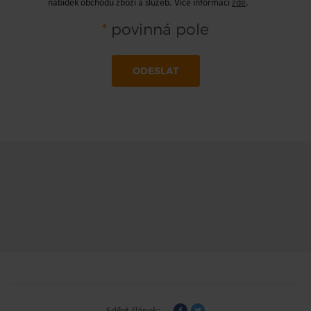
nabídek obchodu zboží a služeb. Více informací
zde
.
*
povinná pole
ODESLAT
Sdílet článek: