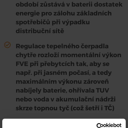
období zůstává v baterii dostatek
energie pro zálohu základních
spotřebičů při výpadku
distribuční sítě
Regulace tepelného čerpadla
chytře rozloží momentální výkon
FVE při přebytcích tak, aby se
např. při jasném počasí, a tedy
maximálním výkonu zároveň
nabíjely baterie, ohřívala TUV
nebo voda v akumulační nádrži
skrze topnou tyč (což šetří i TČ)
Při přebytcích z fotovoltaiky a na