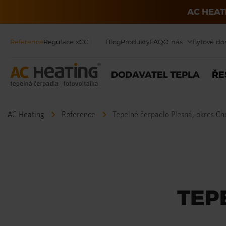
AC HEAT
Reference
Regulace xCC
Blog
Produkty
FAQ
O nás
Bytové d
DODAVATEL TEPLA
ŘE
AC Heating
Reference
Tepelné čerpadlo Plesná, okres Ch
TEP