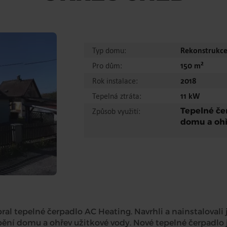
Typ domu:
Rekonstrukc
2
Pro dům:
150 m
Rok instalace:
2018
Tepelná ztráta:
11 kW
Tepelné če
Způsob využití:
domu a ohř
ral tepelné čerpadlo AC Heating. Navrhli a nainstaloval
ápění domu a ohřev užitkové vody. Nové tepelné čerpadlo