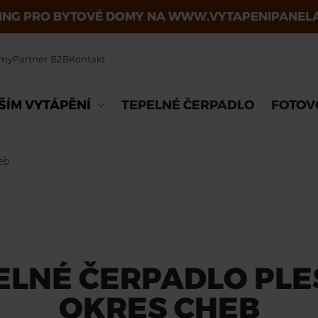
ING PRO BYTOVÉ DOMY NA
WWW.VYTAPENIPANELA
omy
Partner B2B
Kontakt
ŠÍM VYTÁPĚNÍ
TEPELNÉ ČERPADLO
FOTOV
eb
ELNÉ ČERPADLO PLE
OKRES CHEB