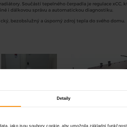
radiátory. Součástí tepelného čerpadla je regulace xCC, k
iné i dálkovou správu a automatickou diagnostiku.
ický, bezobslužný a úsporný zdroj tepla do svého domu.
Detaily
ata, jako jsou soubory cookie, aby umožnila základní funkčnost 