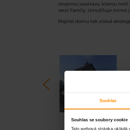
otopnou soustavu, kterou tvoří 
verzi Family. Umožňuje mimo j
Majitel domu tak získal ekolog
Souhlas
Souhlas se soubory cookie
Tato webová stránka ukládá d