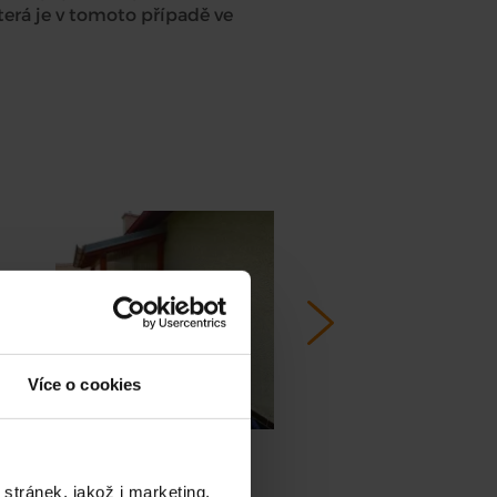
terá je v tomoto případě ve
Více o cookies
stránek, jakož i marketing,