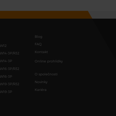
Blog
FAQ
AW12
Kontakt
AW14-3P/R32
AW14-3P
Online prohlídky
AW16-3P/R32
O společnosti
AW16-3P
Novinky
AW19-3P/R32
Kariéra
AW19-3P