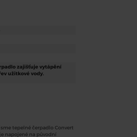
e
rpadlo zajišťuje vytápění
ev užitkové vody.
i jsme tepelné čerpadlo Convert
 je napojené na původní