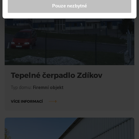
Pouze nezbytné
Tepelné čerpadlo Zdíkov
Typ domu:
Firemní objekt
VÍCE INFORMACÍ