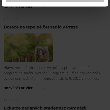
DOZVĚDĚT SE VÍCE
4. 10. 2022
Dotace na tepelné čerpadlo v Praze
Hlavní město Praha si pro své občany připravila dotační
program na změnu vytápění. Program je určen pro rodinné i
bytové domy. Zahájení příjmu žádostí: 5. 9. 2022 v 9:00 hod.
DOZVĚDĚT SE VÍCE
19. 9. 2022
Exkurze nadaných studentů z gymnázií