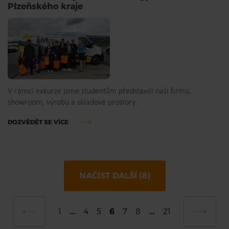
Plzeňského kraje
V rámci exkurze jsme studentům představili naši firmu,
showroom, výrobu a skladové prostory.
DOZVĚDĚT SE VÍCE
NAČÍST DALŠÍ (8)
...
6
...
1
4
5
7
8
21