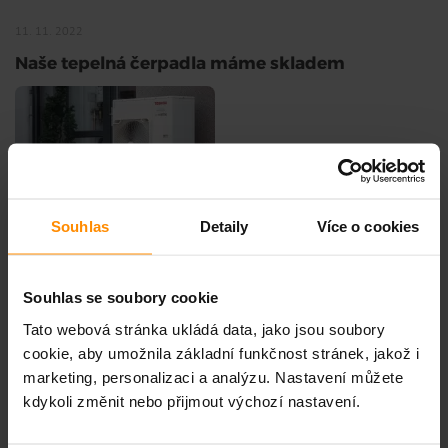
11. 11. 2022
Naše tepelná čerpadla máme skladem
Souhlas
Detaily
Více o cookies
Celou produktovou řadu našich tepelných čerpadel máme
skladem.
DOZVĚDĚT SE VÍCE
Souhlas se soubory cookie
Tato webová stránka ukládá data, jako jsou soubory
12. 10. 2022
cookie, aby umožnila základní funkčnost stránek, jakož i
Slavnostní předání na bytovém domě v
marketing, personalizaci a analýzu. Nastavení můžete
Karlových Varech
kdykoli změnit nebo přijmout výchozí nastavení.